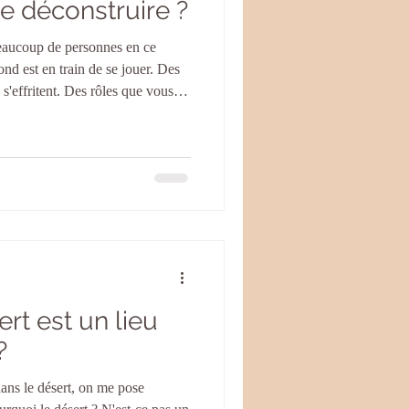
se déconstruire ?
eaucoup de personnes en ce
 est en train de se jouer. Des
s'effritent. Des rôles que vous
soudain insupportables à porter.
ngtemps remontent, parfois sans
 et ce n'est pas non plus un signe
z vous. C'est le signe que vous
un
rt est un lieu
?
dans le désert, on me pose