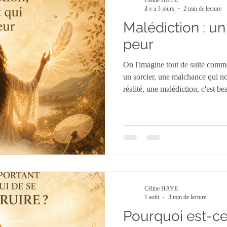
il y a 3 jours
2 min de lecture
Malédiction : un
peur
On l'imagine tout de suite comme 
un sorcier, une malchance qui no
réalité, une malédiction, c'est 
et beaucoup plus proche de nous
malédiction, c'est une énergie né
qui vient bloquer, freiner, ou abî
peut venir de différentes source
colère ou jalousie Un proche qu
Céline HAYE
1 août
3 min de lecture
Pourquoi est-ce