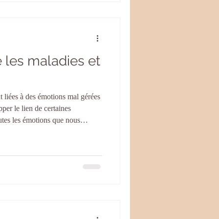
e les maladies et
 liées à des émotions mal gérées
pper le lien de certaines
utes les émotions que nous
-même parce que nous ne pouvons
iser, peuvent se répercuter dans
 manifester à travers tel ou tel
a colère, les changem