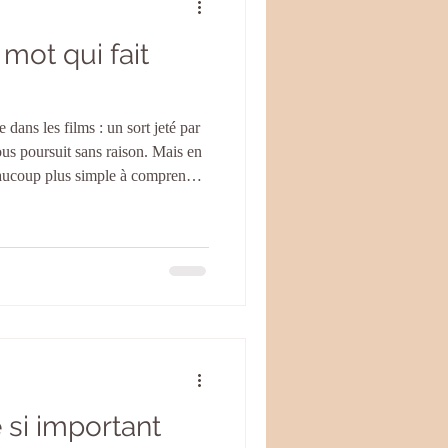
 mot qui fait
dans les films : un sort jeté par
us poursuit sans raison. Mais en
beaucoup plus simple à comprendre
 qu'on ne le pense. Une
gative qui s'accroche à nous et
mer une partie de notre vie. Elle
s. D'une parole prononcée avec
 si important