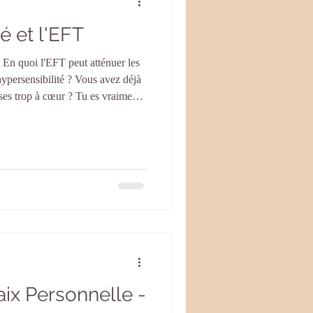
é et l'EFT
? En quoi l'EFT peut atténuer les
hypersensibilité ? Vous avez déjà
ses trop à cœur ? Tu es vraiment
 te dire ! " Moi aussi. On m'a
rs que l'hypersensibilité n'est
 plutôt un don je dirai, celui de
ment. Ce n'est pas toujours simple
ix Personnelle -