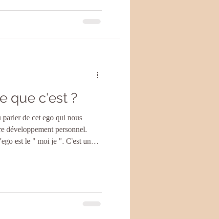
 et de vous expliquer,
un soin énergétique à distance,
 vous attendr
e que c'est ?
 parler de cet ego qui nous
tre développement personnel.
st le " moi je ". C'est un
i se traduit en pulsions de
rence. Ce fonctionnement se
passionnelles d'attraction, de
eloppées face aux personnes, aux
les l'e