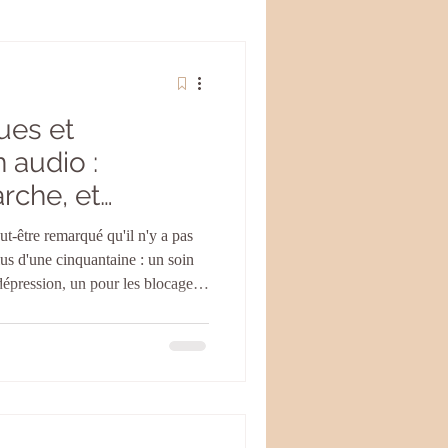
ues et
 audio :
che, et
cevoir chez
t-être remarqué qu'il n'y a pas
lus d'une cinquantaine : un soin
dépression, un pour les blocages
endances, l'arthrose, le karma
le une problématique précise.
andent comment un soin peut
l'avance, sous forme audio, et pas
ll