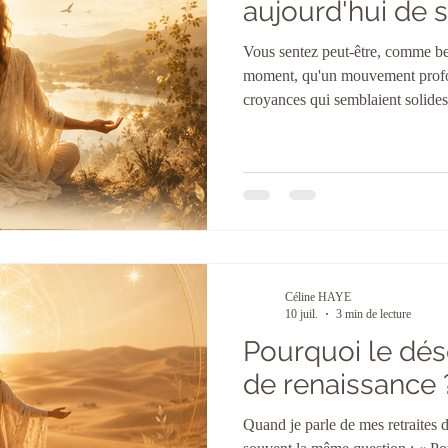
aujourd'hui de 
Vous sentez peut-être, comme b
moment, qu'un mouvement profond
croyances qui semblaient solides 
jouiez sans y penser deviennent 
Des émotions enfouies depuis lo
prévenir. Ce n'est pas un hasard,
que quelque chose ne va pas che
êtes, vous aussi, traversé(e) par 
Céline HAYE
10 juil.
3 min de lecture
Pourquoi le dése
de renaissance 
Quand je parle de mes retraites 