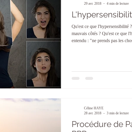
29 avr. 2018
4 min de lecture
L'hypersensibilit
Qu'est ce que l'hypersensibilité 
mauvais côtés ? Qu'est ce que l'
entendu : "ne prends pas les cho
trop susceptible, on ne peut rien
même dit que j'étais faible ... Alo
absolument pas une faiblesse mais
ressentir les choses plus intensé
à expliquer et e
Céline HAYE
28 avr. 2018
3 min de lecture
Procédure de Pa