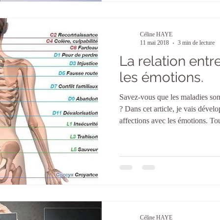
Céline HAYE
11 mai 2018
3 min de lecture
La relation entr
les émotions.
Savez-vous que les maladies sont
? Dans cet article, je vais dévelo
affections avec les émotions. To
refoulons à l’intérieur de nous
pas ou ne voulons pas les verbal
différentes parties du corps ou se
problème corporel. Dialoguez avec votre corps. Le foie
représente les choix, l
Céline HAYE