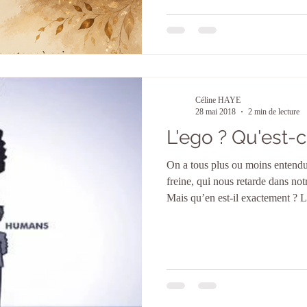
je vous propose de sortir du flou
concrètement, comment se passe 
pourquoi il fonctionne, et à quoi
Céline HAYE
28 mai 2018
2 min de lecture
L'ego ? Qu'est-c
On a tous plus ou moins entendu
freine, qui nous retarde dans no
Mais qu’en est-il exactement ? L'ego e
désir d'existence et de plaisir, qu
possession, de rejet et d'indiffé
manifeste ainsi par des attitudes 
répulsion ou d'indifférence, dév
choses, ou aux situations auxquel