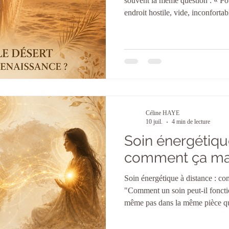
souvent la même question : « Pou
endroit hostile, vide, inconfortab
apparente hostilité, ce vide, qui 
lieux de transformation les plus 
vous expliquer pourquoi. Le vid
retrouver Dans nos vies quotid
sollicités : notifications, bru
Céline HAYE
10 juil.
4 min de lecture
Soin énergétique
comment ça mar
Soin énergétique à distance : c
"Comment un soin peut-il foncti
même pas dans la même pièce que
me pose le plus souvent, et elle 
pratiquer moi-même, je me la sui