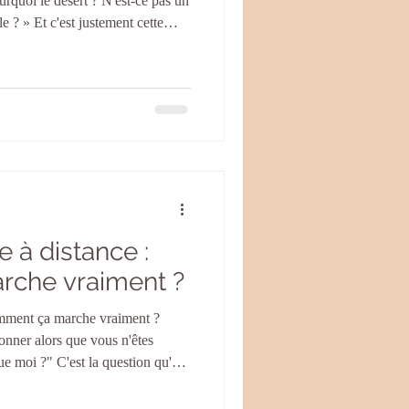
rquoi le désert ? N'est-ce pas un
le ? » Et c'est justement cette
en fait depuis toujours l'un des
puissants qui soient. Laissez-moi
e du désert, un espace pour se
iennes, nous sommes constamment
 à distance :
che vraiment ?
omment ça marche vraiment ?
onner alors que vous n'êtes
 moi ?" C'est la question qu'on
est totalement légitime. Avant de
s posée aussi. Alors aujourd'hui,