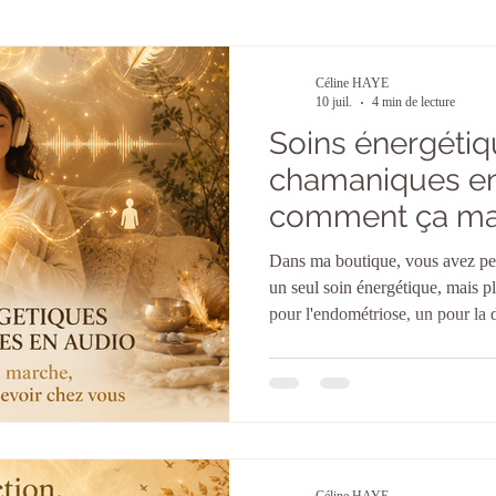
Céline HAYE
10 juil.
4 min de lecture
Soins énergétiq
chamaniques en
comment ça mar
comment les re
Dans ma boutique, vous avez peu
vous
un seul soin énergétique, mais p
pour l'endométriose, un pour la 
financiers, un autre pour les dép
familial de guerre... Chacun cib
Beaucoup de personnes me dem
agir alors qu'il est enregistré à 
transmis en direct. C'est une exce
Céline HAYE