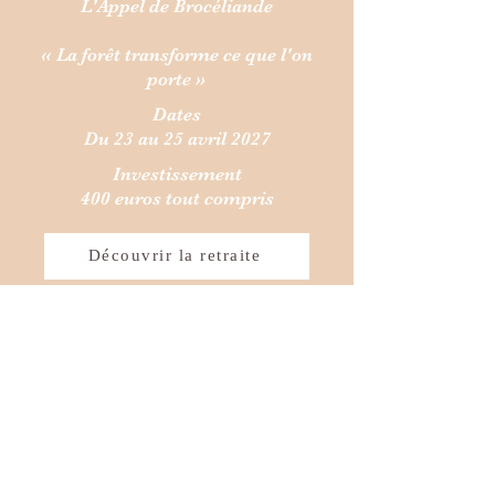
L'Appel de Brocéliande
« La forêt transforme ce que l'on
porte »
Dates
Du 23 au 25 avril 2027
Investissement
400 euros tout compris
Découvrir la retraite
- Ils l'ont vécu -
- Ce qu'ils en disent -
Un grand merci à toi. Tu es une belle
rencontre, même magnifique. Une
expérience extraordinaire et une belle
rencontre avec Brocéliande. Ce weekend
qui aura changé ma vie restera gravé en
moi. Je repars avec pleins de souvenirs et