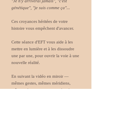
"Je n'y arriverai jamais", "c'est
génétique", "je suis comme ça"...
Ces croyances héritées de votre
histoire vous empêchent d'avancer.
Cette séance d'EFT vous aide à les
mettre en lumière et à les dissoudre
une par une, pour ouvrir la voie à une
nouvelle réalité.
En suivant la vidéo en miroir —
mêmes gestes, mêmes méridiens,
mêmes phrases — vous enclenchez
un processus de libération profond.
Répétez la séance autant de fois que
nécessaire jusqu'à sentir ces
croyances se dissoudre vraiment.